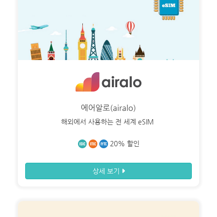
ITIC 국제교사증
IYTC 국제청소년증
온라인 신청서
ID 혜택정보
국내 혜택
글로벌 혜택
에어알로(airalo)
해외에서 사용하는 전 세계 eSIM
유럽
호주·뉴질랜드
20% 할인
미국·캐나다
상세 보기
중남미
아프리카
아시아