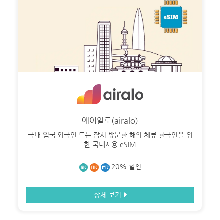
데이터로밍
뉴스
항공권
추천항공요금
항공예약상담
워크&트래블
에어알로(airalo)
다국적투어
국내 입국 외국인 또는 잠시 방문한 해외 체류 한국인을 위
한 국내사용 eSIM
교통
20% 할인
유럽 기차
호주 버스패스
상세 보기
보험