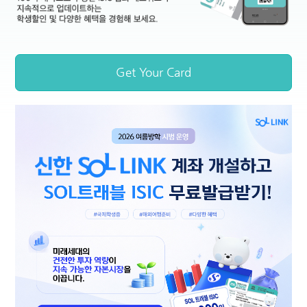
ITIC 국제교사증
IYTC 국제청소년증
온라인 신청서
Get Your Card
ID 혜택정보
ISIC, ISIC 국제학생증이란?
국내 혜택
글로벌 혜택
70년 이상 전 세계 1억 명 이상의 학생이 선택해 온 International Student I
유럽
100여 개국으로 구성된 ISIC 협회 네트워크가 지속적으로 업데이트하는 학생
호주·뉴질랜드
미국·캐나다
중남미
아프리카
아시아