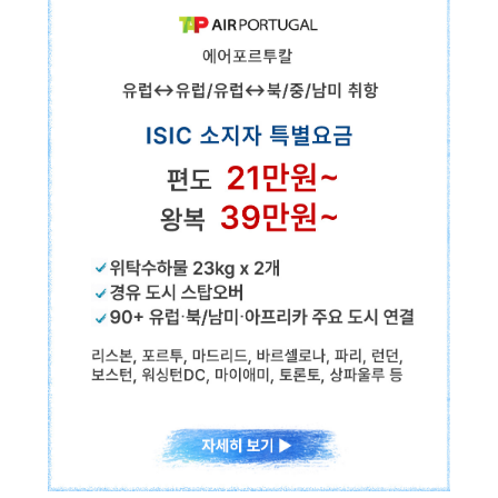
인천↔이스탄불 직항
✓위탁수하물 23kg x 2개
✓경유 도시 스탑오버
✓340+ 유럽·북/중/남미·아프리카·아시아 주요 도시 연결
ISIC 소지자 특별요금
편도
88만원~
왕복
124만원~
더블린, 런던, 파리, 암스테르담, 베를린, 프랑크푸르트, 뮌헨, 빈, 프라