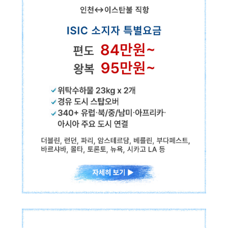
✓위탁수하물 23kg x 2개
✓경유 도시 스탑오버
✓100+ 유럽·북미·아시아 주요 도시 연결
ISIC 소지자 특별요금
편도
57만원~
왕복
125만원~
스톡홀름, 코펜하겐, 오슬로, 레이캬비크, 더블린, 런던, 파리, 암스테르담
터키항공