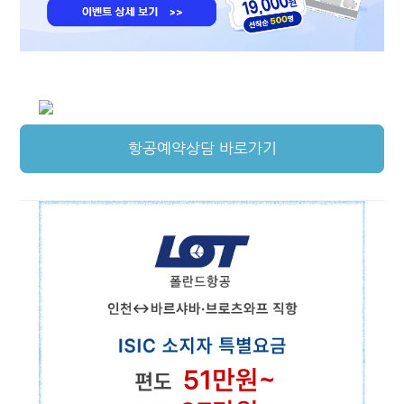
데이터로밍
뉴스
항공권
추천항공요금
항공예약상담
항공예약상담 바로가기
워크&트래블
다국적투어
교통
유럽 기차
호주 버스패스
보험