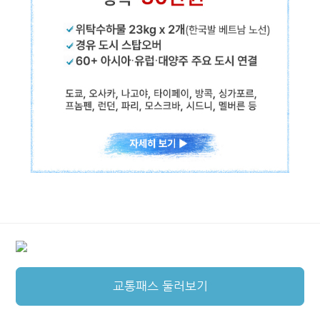
베트남항공
인천/김해↔하노이/호치민시티 직항
✓위탁수하물 23kg x 2개
(한국발 베트남 노선 적용)
✓경유 도시 스탑오버
교통패스 둘러보기
✓60+ 아시아·유럽·대양주 주요 도시 연결