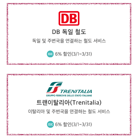
ISIC 소지자 특별요금
편도
27만원~
왕복
51만원~
도쿄, 오사카, 나고야, 타이페이, 방콕, 싱가포르, 쿠알라룸프르, 프놈펜