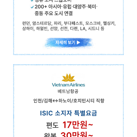
중국남방항공
인천↔광저우/베이징 등 중국 직항
✓위탁수하물 23kg 최대 3개
(노선 별 상이)
✓경유 도시 스탑오버
✓200+ 아시아·유럽·대양주·북미·중동 주요 도시 연결
ISIC 소지자 특별요금
편도
15만원~
왕복
33만원~
런던, 암스테르담, 파리, 프랑크푸르트, 마드리드, 부다페스트, 모스크바, 