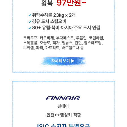
해외 여행자 보험
해외 유학생 보험
해외 워킹홀리데이 보험
해외에서 가입할 수 있는 보험
MY ID
폴란드항공
인천↔바르샤바·브로츠와프 직항
✓위탁수하물 23kg x 2개
✓경유 도시 스탑오버
✓80+ 유럽·북미·아시아 주요 도시 연결