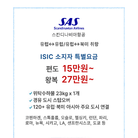
에어포르투칼
유럽↔유럽/유럽↔북/중/남미 취항
✓위탁수하물 23kg x 2개
✓경유 도시 스탑오버
✓90+ 유럽·북/남미·아프리카 주요 도시 연결
ISIC 소지자 특별요금
편도
14만원~
왕복
25만원~
리스본, 포르투, 마드리드, 바르셀로나, 파리, 런던, 암스테르담, 취리히,