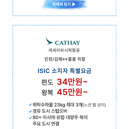
스칸디나비아항공
유럽↔유럽/유럽↔북미 취항
✓위탁수하물 23kg x 1개
✓경유 도시 스탑오버
✓120+ 유럽·북미·아시아 주요 도시 연결
ISIC 소지자 특별요금
편도
16만원~
왕복
30만원~
코펜하겐, 스톡홀름, 오슬로, 헬싱키, 런던, 파리, 암스테르담, 베를린, 로