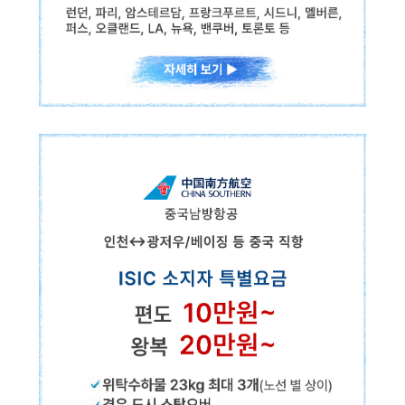
캐세이퍼시픽항공
인천/김해↔홍콩 직항
✓위탁수하물 23kg 최대 3개
(노선 및 요금제 별 상이)
✓경유 도시 스탑오버
✓80+ 아시아·유럽·대양주·북미 주요 도시 연결
ISIC 소지자 특별요금
편도
44만원~
왕복
59만원~
런던, 파리, 암스테르담, 프랑크푸르트, 시드니, 멜버른, 퍼스, 오클랜드,