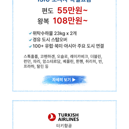
ISIC 소지자 특별요금
편도
84만원~
왕복
112만원~
크라쿠프, 카토비체, 부다페스트, 루블린, 코펜하겐, 스톡홀름, 오슬로, 
핀에어
인천↔헬싱키 직항