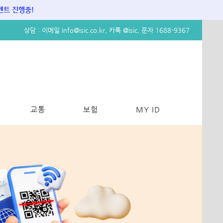
트 진행중!
상담 :
이메일 info@isic.co.kr,
카톡 @isic, 문자 1688-9367
교통
보험
MY ID