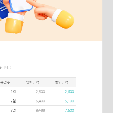
니다. )
사용일수
일반금액
할인금액
1일
2,800
2,600
2일
5,400
5,100
3일
8,100
7,600