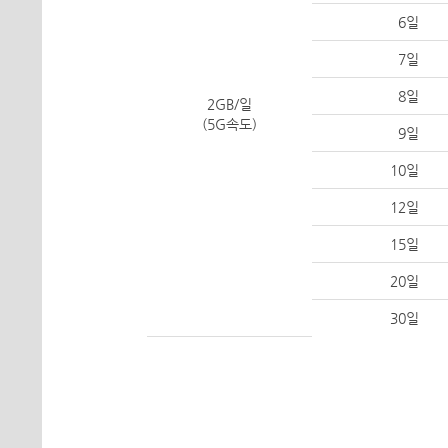
6일
7일
8일
2GB/일
(5G속도)
9일
10일
12일
15일
20일
30일