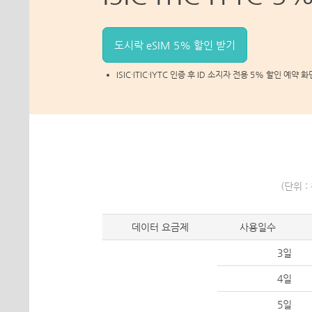
도시락 eSIM 5% 할인 받기
ISIC·ITIC·IYTC 인증 후 ID 소지자 전용 5% 할인 예
(단위 
데이터 요금제
사용일수
3일
4일
5일